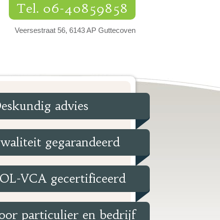
Tel. 06-40859858
Veersestraat 56, 6143 AP Guttecoven
eskundig advies
waliteit gegarandeerd
OL-VCA gecertificeerd
oor particulier en bedrijf