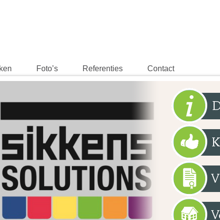
rken
Foto’s
Referenties
Contact
D
K
V
V